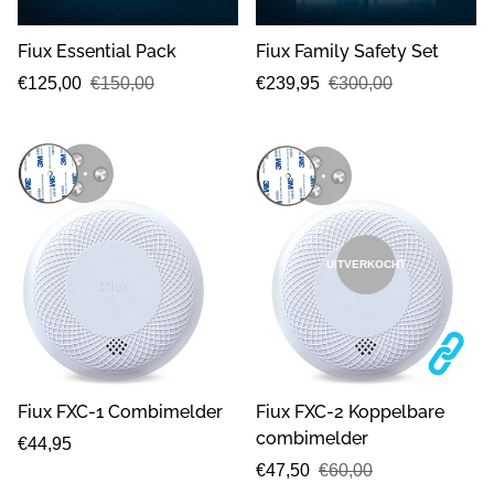
Fiux Essential Pack
Fiux Family Safety Set
Verkoopprijs
Normale
Verkoopprijs
Normale
€125,00
€150,00
€239,95
€300,00
prijs
prijs
UITVERKOCHT
Fiux FXC-1 Combimelder
Fiux FXC-2 Koppelbare
combimelder
Normale
€44,95
prijs
Verkoopprijs
Normale
€47,50
€60,00