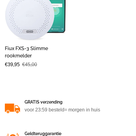
Fiux FXS-3 Slimme
rookmelder
Verkoopprijs
Normale
€39,95
€45,00
prijs
GRATIS verzending
voor 23:59 besteld= morgen in huis
Geldteruggarantie