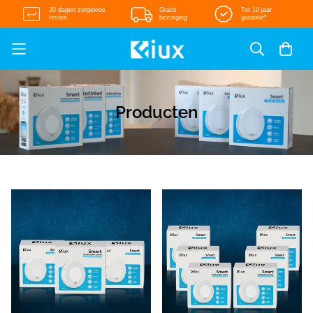
30 dagen zorgeloos
Gratis
Tot 10 jaar
testen
bezorging
garantie*
Producten