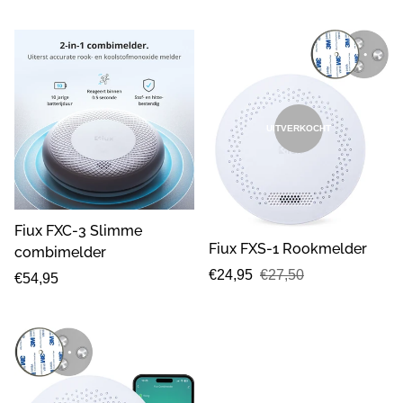
prijs
UITVERKOCHT
Fiux FXC-3 Slimme
Fiux FXS-1 Rookmelder
combimelder
Verkoopprijs
Normale
€24,95
€27,50
Normale
€54,95
prijs
prijs